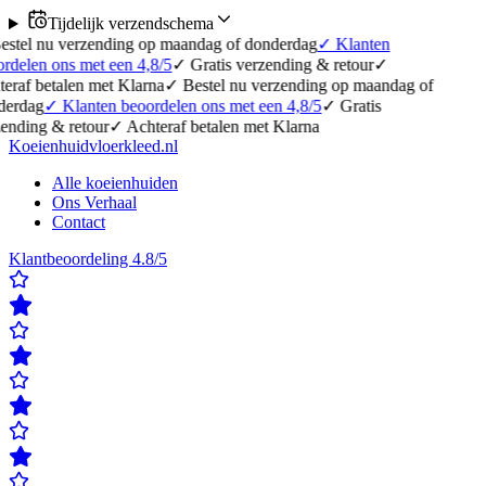
Tijdelijk verzendschema
erzending op maandag of donderdag
✓
Klanten
 met een 4,8/5
✓
Gratis verzending & retour
✓
en met Klarna
✓
Bestel nu verzending op maandag of
anten beoordelen ons met een 4,8/5
✓
Gratis
etour
✓
Achteraf betalen met Klarna
Koeienhuidvloerkleed.nl
Alle koeienhuiden
Ons Verhaal
Contact
Klantbeoordeling 4.8/5