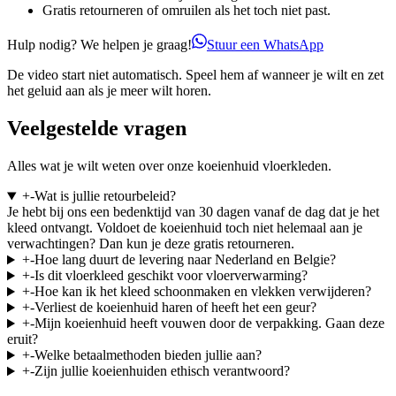
Gratis retourneren of omruilen als het toch niet past.
Hulp nodig? We helpen je graag!
Stuur een WhatsApp
De video start niet automatisch. Speel hem af wanneer je wilt en zet
het geluid aan als je meer wilt horen.
Veelgestelde vragen
Alles wat je wilt weten over onze koeienhuid vloerkleden.
+
-
Wat is jullie retourbeleid?
Je hebt bij ons een bedenktijd van 30 dagen vanaf de dag dat je het
kleed ontvangt. Voldoet de koeienhuid toch niet helemaal aan je
verwachtingen? Dan kun je deze gratis retourneren.
+
-
Hoe lang duurt de levering naar Nederland en Belgie?
+
-
Is dit vloerkleed geschikt voor vloerverwarming?
+
-
Hoe kan ik het kleed schoonmaken en vlekken verwijderen?
+
-
Verliest de koeienhuid haren of heeft het een geur?
+
-
Mijn koeienhuid heeft vouwen door de verpakking. Gaan deze
eruit?
+
-
Welke betaalmethoden bieden jullie aan?
+
-
Zijn jullie koeienhuiden ethisch verantwoord?