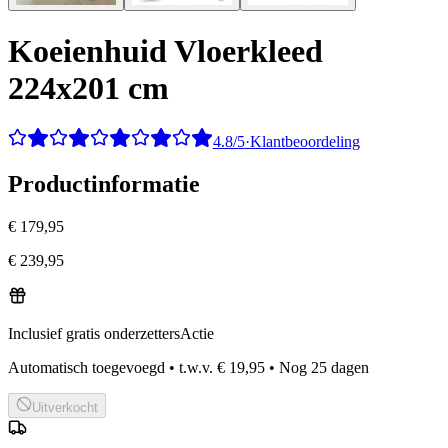
Koeienhuid Vloerkleed
224x201 cm
4.8/5
·
Klantbeoordeling
Productinformatie
€ 179,95
€ 239,95
Inclusief gratis onderzetters
Actie
Automatisch toegevoegd
•
t.w.v.
€ 19,95
•
Nog
25
dagen
Uitverkocht