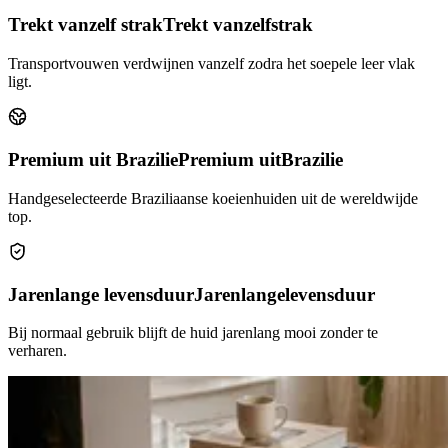
Trekt vanzelf strak
Trekt vanzelf
strak
Transportvouwen verdwijnen vanzelf zodra het soepele leer vlak
ligt.
Premium uit Brazilie
Premium uit
Brazilie
Handgeselecteerde Braziliaanse koeienhuiden uit de wereldwijde
top.
Jarenlange levensduur
Jarenlange
levensduur
Bij normaal gebruik blijft de huid jarenlang mooi zonder te
verharen.